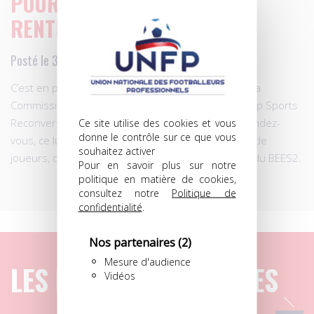
POUR ESR, C’EST (DÉJÀ) LA
RENTRÉE!
Posté le 30.08.2010 à 16h54
C’est en présence de Gérard Courtal (membre de la
Commission sociale et d’entraide de la LFP) qu’Europ Sports
Ce site utilise des cookies et vous
Reconversion, comme c’est la tradition, a donné rendez-
donne le contrôle sur ce que vous
vous, ce lundi au siège de la FFF, à une soixantaine de
souhaitez activer
joueurs, candidats au Tronc Commun du BEES1 et du BEES2.
Pour en savoir plus sur notre
politique en matière de cookies,
consultez notre
Politique de
confidentialité
.
Nos partenaires
(2)
Mesure d'audience
LES DERNIERS ARTICLES
Vidéos