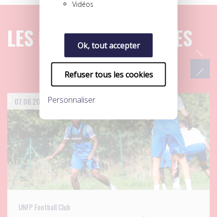
Vidéos
LES DERNIERS ARTICLES
Ok, tout accepter
Refuser tous les cookies
Personnaliser
07.08.2026
UNFP Football Club