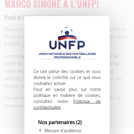
MARCO SIMONE À L’UNFP!
Posté le 17.12.2010 à 13h42
Toujours très proche de la France et de son football, Marco
Simone, l’ancien joueur du PSG et de Monaco, était en visite
à l’UNFP, jeudi.
Accompagné de José Pierre-Fanfan, délégué régional de
l’UNFP et son ancien coéquipier à Monaco, l’international
italien avait rendez-vous avec Joël Delpierre, directeur
Ce site utilise des cookies et vous
donne le contrôle sur ce que vous
d’Europ Sport Reconversion, car il envisage de passer, en
souhaitez activer
France, ses diplômes d’entraîneur.
Pour en savoir plus sur notre
politique en matière de cookies,
L’ancien buteur du Milan AC devrait sous peu débuter sa
consultez notre
Politique de
formation…
confidentialité
.
Nos partenaires
(2)
Mesure d'audience