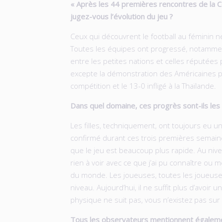
« Après les 44 premières rencontres de l
jugez-vous l’évolution du jeu ?
Ceux qui découvrent le football au féminin n
Toutes les équipes ont progressé, notammen
entre les petites nations et celles réputées p
excepte la démonstration des Américaines p
compétition et le 13-0 infligé à la Thaïlande.
Dans quel domaine, ces progrès sont-ils les p
Les filles, techniquement, ont toujours eu un
confirmé durant ces trois premières semaine
que le jeu est beaucoup plus rapide. Au nivea
rien à voir avec ce que j’ai pu connaître ou
du monde. Les joueuses, toutes les joueuse
niveau. Aujourd’hui, il ne suffit plus d’avoir 
physique ne suit pas, vous n’existez pas sur l
Tous les observateurs mentionnent égaleme