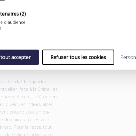
tenaires
(2)
e d'audience
s
pe du monde…
 tout accepter
Refuser tous les cookies
Person
 n’attendait la Squadra
tpellier, face à la Chine, les
ctiquement, ce qui n’étonnera
ur quelques individualités
ment encore un cran en-
ce domaine qu’elles vont
n cap. Pour le reste, tout
nt de l’Italie un adversaire