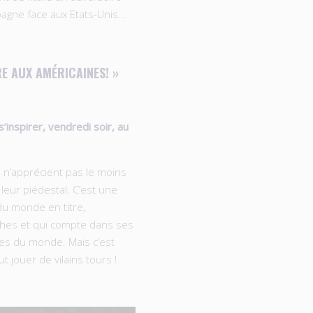
spagne face aux Etats-Unis…
E AUX AMÉRICAINES! »
inspirer, vendredi soir, au
i n’apprécient pas le moins
leur piédestal. C’est une
du monde en titre,
hes et qui compte dans ses
es du monde. Mais c’est
t jouer de vilains tours !