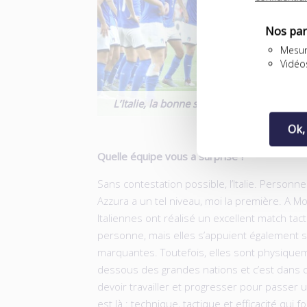
Nos par
Mesur
Vidéo
L’Italie, la bonne surprise de cette Cou
Ok,
Quelle équipe vous a surprise ?
Sans contestation possible, l’Italie. Personne
Azzura a un tel niveau, moi la première. A Mon
Italiennes ont réalisé un excellent match ta
personne, mais elles s’appuient également s
marquantes. Toutefois, elles sont physique
dessous des grandes nations et c’est dans 
devoir travailler et progresser pour passer u
est là : technique, tactique et efficacité qui fo