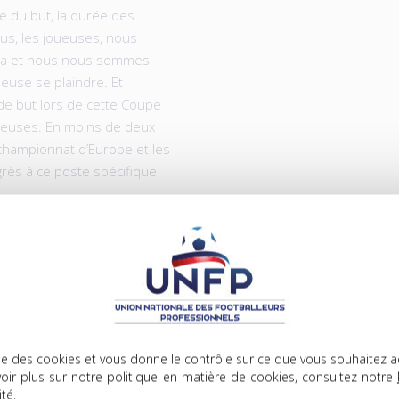
le du but, la durée des
us, les joueuses, nous
ela et nous nous sommes
leuse se plaindre. Et
e but lors de cette Coupe
oueuses. En moins de deux
 championnat d’Europe et les
rès à ce poste spécifique
.
lise des cookies et vous donne le contrôle sur ce que vous souhaitez a
oir plus sur notre politique en matière de cookies, consultez notre
ité
.