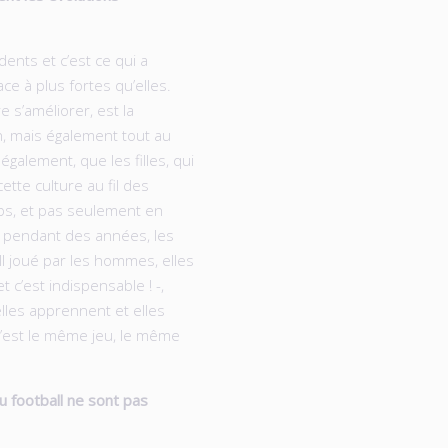
dents et c’est ce qui a
ce à plus fortes qu’elles.
e s’améliorer, est la
n, mais également tout au
 également, que les filles, qui
ette culture au fil des
ubs, et pas seulement en
: pendant des années, les
l joué par les hommes, elles
t c’est indispensable ! -,
elles apprennent et elles
C’est le même jeu, le même
u football ne sont pas