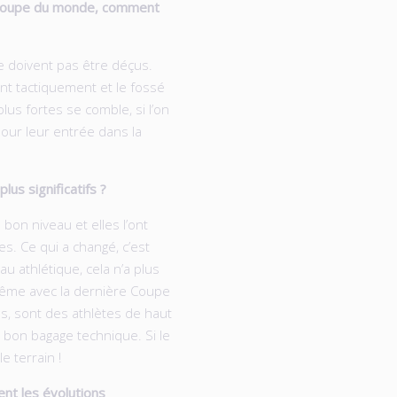
a Coupe du monde, comment
e doivent pas être déçus.
t tactiquement et le fossé
lus fortes se comble, si l’on
our leur entrée dans la
lus significatifs ?
 bon niveau et elles l’ont
s. Ce qui a changé, c’est
u athlétique, cela n’a plus
 même avec la dernière Coupe
s, sont des athlètes de haut
un bon bagage technique. Si le
e terrain !
nt les évolutions