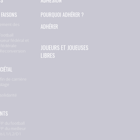
 FAISONS
POURQUOI ADHÉRER ?
ement des
ADHÉRER
football
oueur fédéral et
 fédérale
JOUEURS ET JOUEUSES
 Reconversion
LIBRES
CIÉTAL
fin de carrière
stage
solidarité
e
ENTS
P du football
P du meilleur
is L1/L2/D1