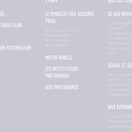
TÉS
LE SYNDICAT DES JOUEURS
CE QUE NOUS
PROS
L'accompagn
OTBALL CLUB
joueurs
Notre organisation
La Charte du 
Notre mission
Le statut du j
Notre histoire
de la joueuse
Nos valeurs
ION FOOTBALLEUR
Europ Sports
FAQ
NOTRE FAMILLE
SOCIAL ET SO
LES INSTITUTIONS
Le pécule de 
PARTENAIRES
UNFP FC - Le 
d'intersaison
NOS PARTENAIRES
Le comité de 
C’ dans la têt
NOS ÉVÉNEM
Trophées UNF
Trophées UNF
joueur du mo