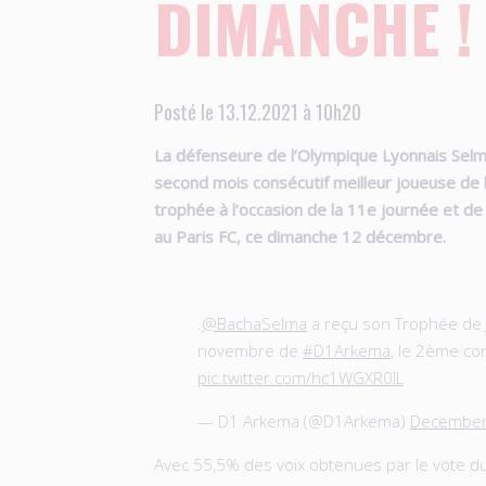
DIMANCHE !
Posté le 13.12.2021 à 10h20
La défenseure de l’Olympique Lyonnais Selm
second mois consécutif meilleur joueuse de 
trophée à l’occasion de la 11e journée et de 
au Paris FC, ce dimanche 12 décembre.
.
@BachaSelma
a reçu son Trophée de
novembre de
#D1Arkema
, le 2ème co
pic.twitter.com/hc1WGXR0IL
— D1 Arkema (@D1Arkema)
December
Avec 55,5% des voix obtenues par le vote du