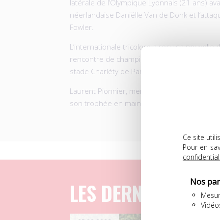
latérale de l’Olympique Lyonnais (21 ans) av
néerlandaise Daniëlle Van de Donk et l’atta
Fowler.
L’internationale tricolore a reçu sa nouvelle 
rencontre de championnat entre le Paris FC 
stade Charléty de Paris.
Laurent Pionnier, membre du département fém
son trophée en mains propres à l’issue de l
Ce site uti
Pour en sav
confidential
Nos par
LES DERNIERS ART
Mesur
Vidéo