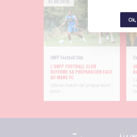
07.08.2026
06
Ok,
UNFP Football Club
Co
L’UNFP FOOTBALL CLUB
J
REFERME SA PRÉPARATION FACE
B
AU MANS FC
L
Ultime match de préparation
in
pour…
m
À LA UN