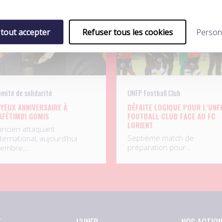
.08.2026
04.08.2026
 tout accepter
Refuser tous les cookies
Person
mité de solidarité
UNFP Football Club
OYEUX ANNIVERSAIRE À
DÉFAITE LOGIQUE POUR L’UNF
AFÉTIMBI GOMIS
FOOTBALL CLUB FACE AU FC
LORIENT
’ancien attaquant
Septième match de
ternational, aujourd’hui
préparation pour…
embre…
E
L'UNFP
NOS ACTIO