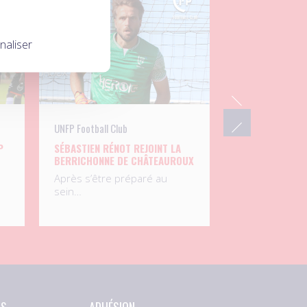
04.08.2026
naliser
UNFP Football Club
P
SÉBASTIEN RÉNOT REJOINT LA
BERRICHONNE DE CHÂTEAUROUX
Après s’être préparé au
sein…
NS
ADHÉSION