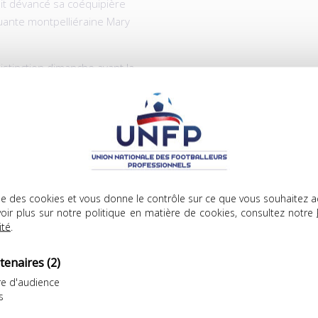
ait dévancé sa coéquipière
quante montpelliéraine Mary
distinction dimanche avant la
et l’Olympique Lyonnais, au
inin de l’UNFP, lui a remis
’échauffement.
lise des cookies et vous donne le contrôle sur ce que vous souhaitez a
oir plus sur notre politique en matière de cookies, consultez notre
ité
.
tenaires
(2)
ICLES
e d'audience
s