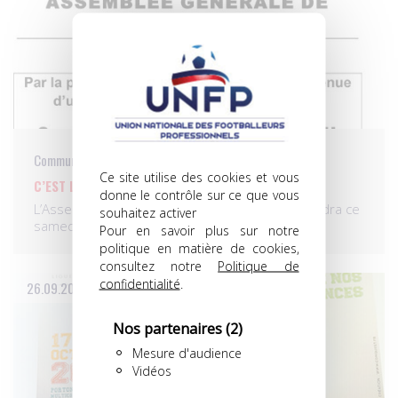
Communiqués
Ce site utilise des cookies et vous
C’EST LE JOUR DE L’AG…
donne le contrôle sur ce que vous
L’Assemblée générale élective de l’UNFP se tiendra ce
souhaitez activer
samedi…
Pour en savoir plus sur notre
politique en matière de cookies,
consultez notre
Politique de
confidentialité
.
26.09.2014
Nos partenaires
(2)
Mesure d'audience
Vidéos