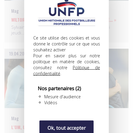
Mag
WILTORD: « DE L’ENJEU JUSQU’À LA DERNIÈRE MINUTE… »
Sylvain Wiltord, attaquant du FC Metz, s’est réjoui
jeudi…
Ce site utilise des cookies et vous
donne le contrôle sur ce que vous
souhaitez activer
19.04.2010
Pour en savoir plus sur notre
politique en matière de cookies,
consultez notre
Politique de
confidentialité
.
Nos partenaires
(2)
Mesure d'audience
Vidéos
Mag
L’OM, UNE SI LONGUE ATTENTE…
Ok, tout accepter