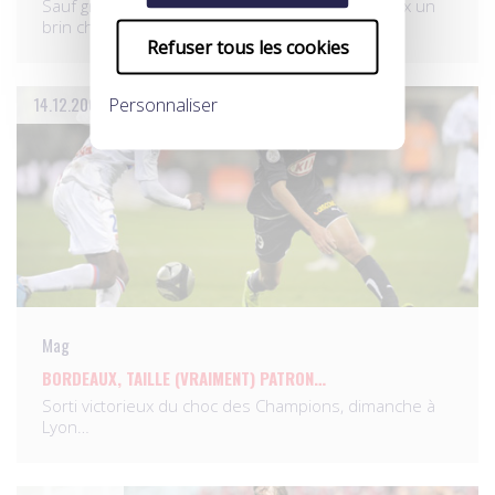
Sauf gros accident industriel, Marseille, victorieux un
brin chanceux…
Refuser tous les cookies
14.12.2009
Personnaliser
Mag
BORDEAUX, TAILLE (VRAIMENT) PATRON…
Sorti victorieux du choc des Champions, dimanche à
Lyon…