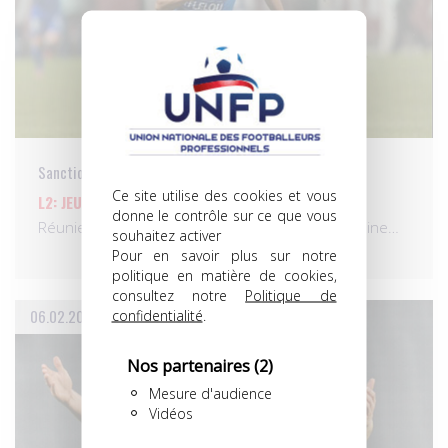
Sanctions
Ce site utilise des cookies et vous
L2: JEUDI 12 FÉVRIER 2015
donne le contrôle sur ce que vous
Réunie ce jeudi à Paris, la Commission de discipline…
souhaitez activer
Pour en savoir plus sur notre
politique en matière de cookies,
consultez notre
Politique de
06.02.2015
confidentialité
.
Nos partenaires
(2)
Mesure d'audience
Vidéos