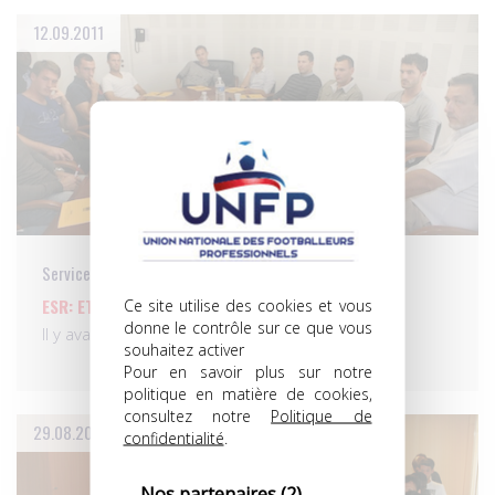
12.09.2011
Services aux pros
ESR: ET UNE… ET DEUX… ET TROIS FORMATIONS!
Ce site utilise des cookies et vous
donne le contrôle sur ce que vous
Il y avait du monde, ce lundi, dans les…
souhaitez activer
Pour en savoir plus sur notre
politique en matière de cookies,
consultez notre
Politique de
29.08.2011
confidentialité
.
Nos partenaires
(2)