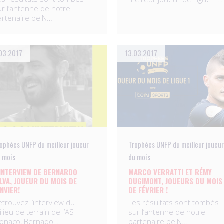
ur l’antenne de notre
artenaire beIN…
03.2017
13.03.2017
ophées UNFP du meilleur joueur
Trophées UNFP du meilleur joueur
 mois
du mois
’INTERVIEW DE BERNARDO
MARCO VERRATTI ET RÉMY
ILVA, JOUEUR DU MOIS DE
DUGIMONT, JOUEURS DU MOIS
ANVIER!
DE FÉVRIER !
etrouvez l’interview du
Les résultats sont tombés
lieu de terrain de l’AS
sur l’antenne de notre
onaco, Bernado…
partenaire beIN…