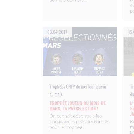
s
p
03.04.2017
15.
Trophées UNFP du meilleur joueur
Tr
du mois
du
TROPHÉE JOUEUR DU MOIS DE
L
MARS, LA PRÉSÉLECTION !
S
J
On connaît désormais les
R
cinq joueurs présélectionnés
mi
pour le Trophée…
M