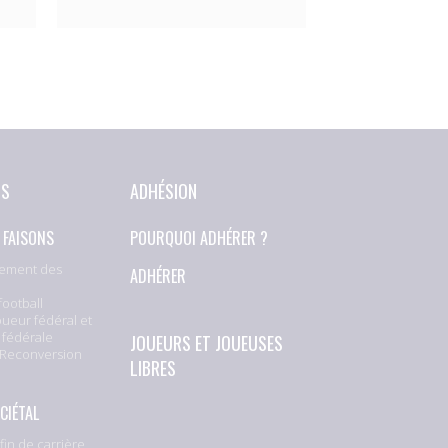
NS
ADHÉSION
 FAISONS
POURQUOI ADHÉRER ?
ement des
ADHÉRER
football
oueur fédéral et
 fédérale
JOUEURS ET JOUEUSES
 Reconversion
LIBRES
CIÉTAL
fin de carrière