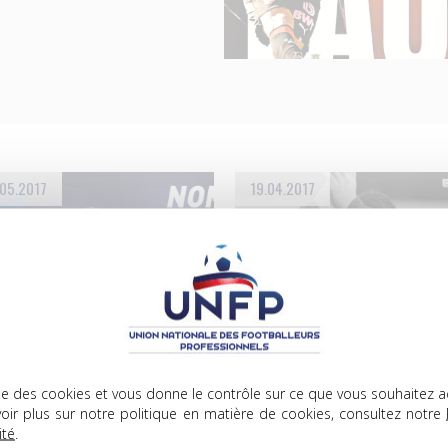
05.2017
19.04.2017
ophées UNFP du meilleur joueur
Trophées UNFP du meilleur joueur
lise des cookies et vous donne le contrôle sur ce que vous souhaitez a
 mois
du mois
oir plus sur notre politique en matière de cookies, consultez notre
 VOUS DE JOUER POUR LE
L’INTERVIEW DE MARCO
ité
.
OUEUR DU MOIS D’AVRIL !
VERRATTI, JOUEUR DU MOIS D