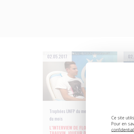
02.05.2017
02.
Trophées UNFP du meilleur joueur
Tr
Ce site uti
du mois
du
Pour en sav
L’INTERVIEW DE FLORIAN
A
confidential
THAUVIN, JOUEUR DU MOIS DE
J