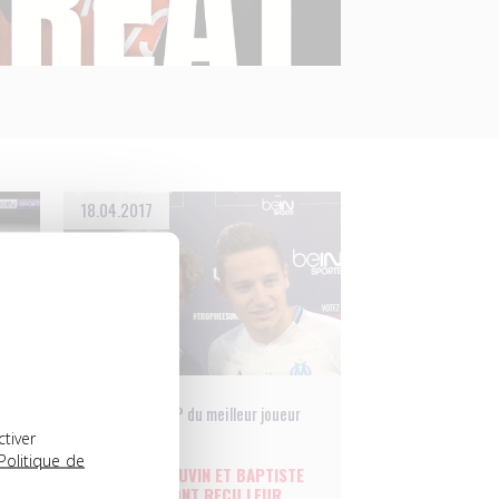
18.04.2017
Trophées UNFP du meilleur joueur
ctiver
du mois
Politique de
FLORIAN THAUVIN ET BAPTISTE
E
GUILLAUME ONT REÇU LEUR