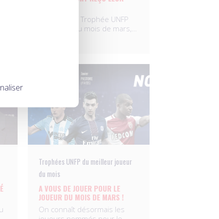
TROPHÉE !
Lauréats du Trophée UNFP
du joueur du mois de mars,…
03.04.2017
naliser
Trophées UNFP du meilleur joueur
du mois
É
A VOUS DE JOUER POUR LE
JOUEUR DU MOIS DE MARS !
u
On connaît désormais les
joueurs nommés pour le