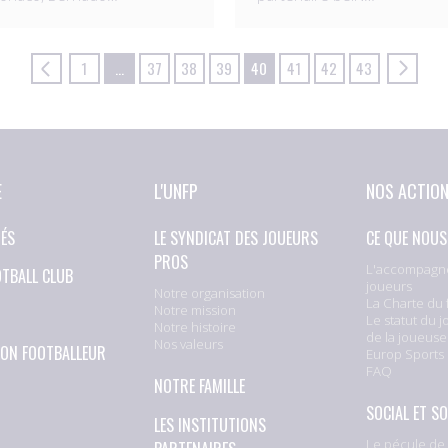
1
…
37
38
39
40
41
42
43
E
L'UNFP
NOS ACTIO
TÉS
LE SYNDICAT DES JOUEURS
CE QUE NOUS
PROS
L'accompagn
OTBALL CLUB
joueurs
Notre organisation
La Charte du 
Notre mission
Le statut du j
Notre histoire
de la joueuse
Nos valeurs
ION FOOTBALLEUR
Europ Sports
FAQ
NOTRE FAMILLE
SOCIAL ET SO
LES INSTITUTIONS
Le pécule de 