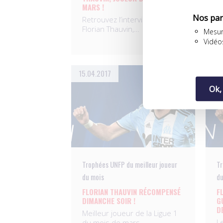
MARS !
O
Nos par
Retrouvez l’interview de
j
Florian Thauvin,…
d
Mesur
Vidéo
15.04.2017
11.
Ok,
Trophées UNFP du meilleur joueur
Tr
du mois
du
FLORIAN THAUVIN RÉCOMPENSÉ
F
DIMANCHE SOIR !
G
D
Meilleur joueur de la Ligue 1
L
du mois de mars…