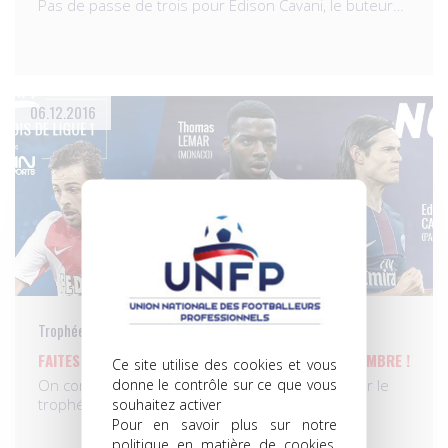
Pas de passe de trois pour Edison Cavani, le buteur…
06.12.2016
Trophées UNFP du meilleur joueur du mois
FAITES VOS JEUX POUR LE JOUEUR DU MOIS DE NOVEMBRE !
Ce site utilise des cookies et vous
donne le contrôle sur ce que vous
On connaît désormais les joueurs nommés pour le
trophée du…
souhaitez activer
Pour en savoir plus sur notre
politique en matière de cookies,