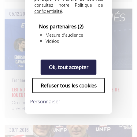
consultez notre
Politique de
confidentialité
.
05.12.2016
Nos partenaires
(2)
Mesure d'audience
Vidéos
Ok, tout accepter
Trophées UNFP du meilleur joueur du mois
Refuser tous les cookies
LES 5 JOUEURS PRÉSÉLECTIONNÉS POUR LE TROPHÉE DE
JOUEUR DU MOIS DE NOVEMBRE !
Personnaliser
On connaît désormais les cinq joueurs
présélectionnés pour le Trophée…
30.11.2016