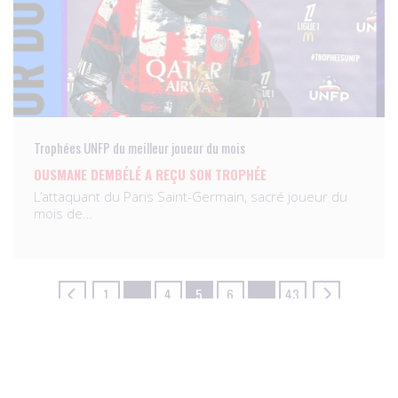
Trophées UNFP du meilleur joueur du mois
OUSMANE DEMBÉLÉ A REÇU SON TROPHÉE
L’attaquant du Paris Saint-Germain, sacré joueur du
mois de…
1
…
4
5
6
…
43