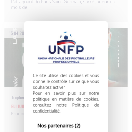
L’attaquant du Paris Saint-Germain, sacré joueur du
mois de…
15.04.2025
Ce site utilise des cookies et vous
donne le contrôle sur ce que vous
souhaitez activer
Pour en savoir plus sur notre
Trophées UNFP du meilleur joueur du mois
politique en matière de cookies,
consultez notre
Politique de
ELI JUNIOR KROUPI, SACRÉ EN LIGUE 2 BKT
confidentialité
.
Kroupi, le mal nommé… …
Nos partenaires
(2)