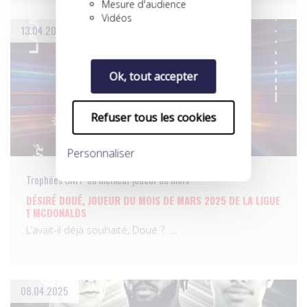
Mesure d'audience
Vidéos
13.04.2025
Ok, tout accepter
Refuser tous les cookies
Personnaliser
Trophées UNFP du meilleur joueur du mois
DÉSIRÉ DOUÉ, JOUEUR DU MOIS DE MARS 2025 DE LA LIGUE
1 MCDONALDS
L’avait-il déjà souhaité, Doué ? …
08.04.2025