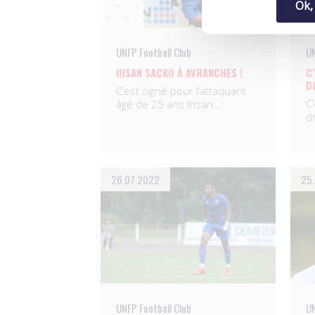
Ok,
UNFP Football Club
UN
IHSAN SACKO À AVRANCHES !
C
D
C’est signé pour l’attaquant
C’
âgé de 25 ans Ihsan…
d
26.07.2022
25
UNFP Football Club
UN