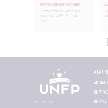
PARTIR SUR UNE VICTOIRE…
A
Ce mercredi à Saran (18
O
heures), l’UNFP Football
e
Club…
À LA UN
ACTUALI
UNFP FO
UNFP TV
© 2026 UNFP