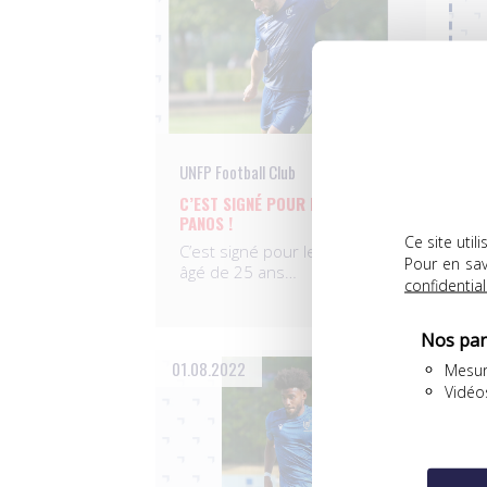
UNFP Football Club
UN
C’EST SIGNÉ POUR MICKAËL
M
PANOS !
C
Ce site uti
C’est signé pour le défenseur
d
Pour en sav
âgé de 25 ans…
confidential
Nos par
01.08.2022
28
Mesur
Vidéo