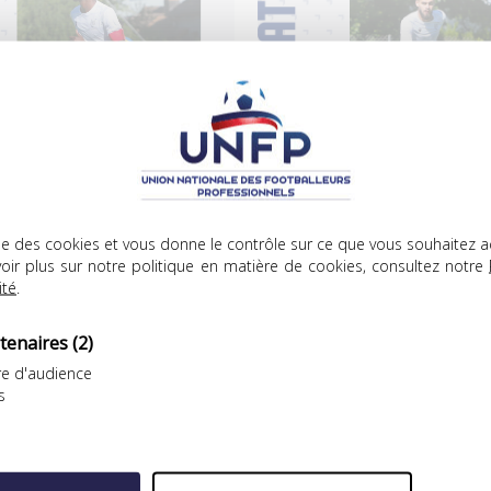
FP Football Club
UNFP Football Club
ICHEL ESPINOSA À VIRTON !
THÉO BARBET ET BAPTISTE
VALETTE: C’EST SIGNÉ!
’est signé pour le milieu
lise des cookies et vous donne le contrôle sur ce que vous souhaitez a
Après Ihsan Sacko et Nicola
éfensif de 28 ans…
oir plus sur notre politique en matière de cookies, consultez notre
Rajsel, deux nouveaux
ité
.
joueurs…
tenaires
(2)
.07.2022
28.07.2022
e d'audience
s