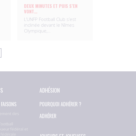
DEUX MINUTES ET PUIS S’EN
VONT…
L’UNFP Football Club s’est
inclinée devant le Nîmes
Olympique,…
NS
ADHÉSION
 FAISONS
POURQUOI ADHÉRER ?
ement des
ADHÉRER
football
oueur fédéral et
 fédérale