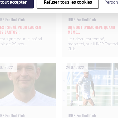
 tout accepter
Refuser tous les cookies
Person
FP Football Club
UNFP Football Club
’EST SIGNÉ POUR LAURENT
UN GOÛT D’INACHEVÉ QUAND
OS SANTOS !
MÊME…
est signé pour le latéral
Le rideau est tombé,
roit de 29 ans…
mercredi, sur l’UNFP Footbal
Club,…
.07.2022
24.07.2022
FP Football Club
UNFP Football Club