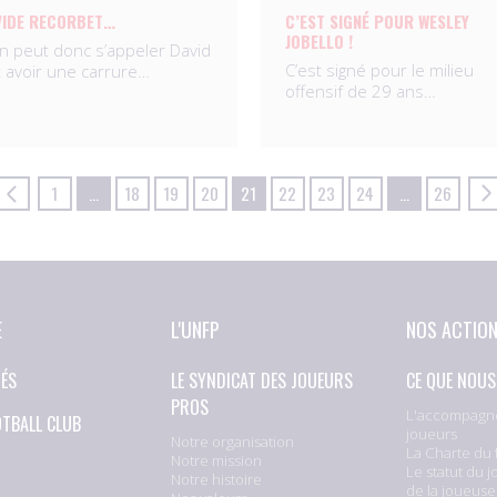
VIDE RECORBET…
C’EST SIGNÉ POUR WESLEY
JOBELLO !
n peut donc s’appeler David
C’est signé pour le milieu
t avoir une carrure…
offensif de 29 ans…
1
…
18
19
20
21
22
23
24
…
26
E
L'UNFP
NOS ACTIO
TÉS
LE SYNDICAT DES JOUEURS
CE QUE NOUS
PROS
L'accompagn
OTBALL CLUB
joueurs
Notre organisation
La Charte du 
Notre mission
Le statut du j
Notre histoire
de la joueuse