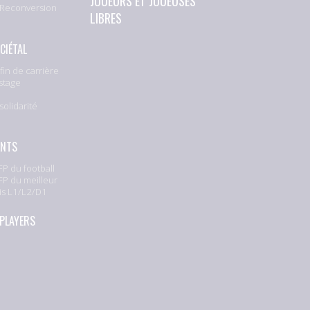
JOUEURS ET JOUEUSES
 Reconversion
LIBRES
CIÉTAL
fin de carrière
stage
solidarité
e
ENTS
P du football
P du meilleur
is L1/L2/D1
 PLAYERS