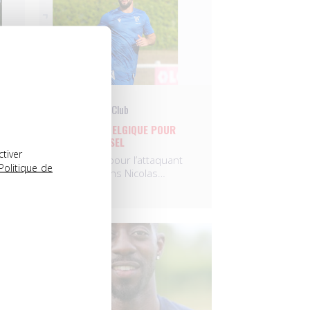
UNFP Football Club
RETOUR EN BELGIQUE POUR
NICOLAS RAJSEL
ctiver
s
C’est signé pour l’attaquant
Politique de
âgé de 29 ans Nicolas…
26.07.2022