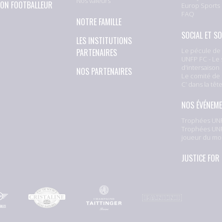
Nos valeurs
ION FOOTBALLEUR
Europ Sports
FAQ
NOTRE FAMILLE
SOCIAL ET SO
LES INSTITUTIONS
Le pécule de 
PARTENAIRES
UNFP FC - Le 
d'intersaison
NOS PARTENAIRES
Le comité de 
C’ dans la têt
NOS ÉVÉNEM
Trophées UNF
Trophées UNF
joueur du mo
JUSTICE FOR