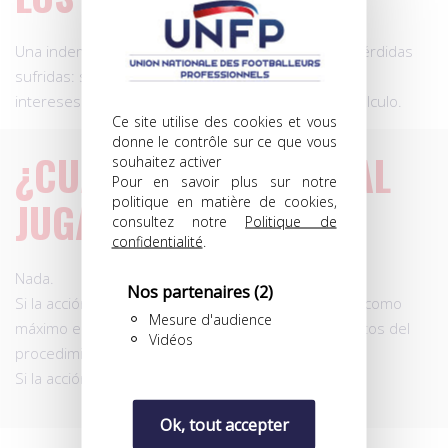
Una indemnización económica proporcional a las pérdidas
sufridas: salarios, primas, oportunidades perdidas,
intereses… El tribunal determinará el método de cálculo.
Ce site utilise des cookies et vous
donne le contrôle sur ce que vous
¿CUÁNTO LE CUESTA AL
souhaitez activer
Pour en savoir plus sur notre
politique en matière de cookies,
JUGADOR?
consultez notre
Politique de
confidentialité
.
Nada.
Nos partenaires
(2)
Si la acción tiene éxito:
Justice For Players
retendrá como
Mesure d'audience
máximo el
25 %
de los daños concedidos + los gastos del
Vidéos
procedimiento.
Si la acción fracasa: el jugador no paga nada.
Ok, tout accepter