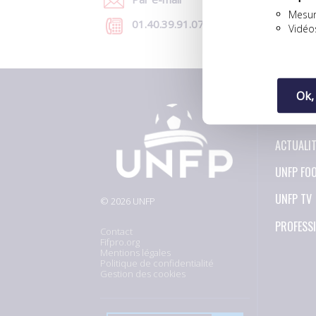
Mesur
01.40.39.91.07
Vidéo
Ok,
À LA UN
ACTUALI
UNFP FO
UNFP TV
© 2026 UNFP
PROFESS
Contact
Fifpro.org
Mentions légales
Politique de confidentialité
Gestion des cookies