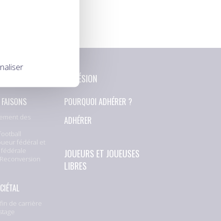
naliser
NS
ADHÉSION
 FAISONS
POURQUOI ADHÉRER ?
ement des
ADHÉRER
football
oueur fédéral et
 fédérale
JOUEURS ET JOUEUSES
 Reconversion
LIBRES
CIÉTAL
fin de carrière
stage