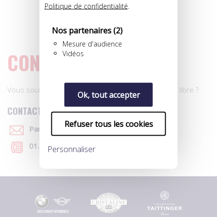
GARDIEN
Politique de confidentialité
.
Né le 03/03/2003
Nat. Française
Nos partenaires
(2)
Mesure d'audience
CONTACT
Vidéos
Vous souhaitez des renseignements sur un joueur libre ?
Ok, tout accepter
CONTACTEZ-NOUS
Refuser tous les cookies
Par e-mail
01.40.39.91.07
Personnaliser