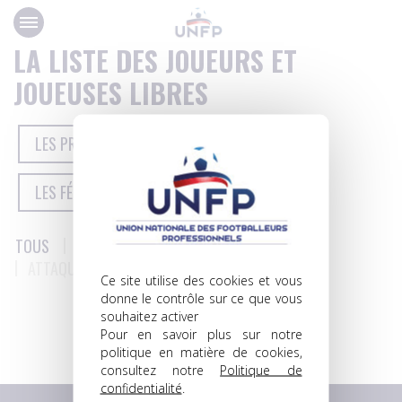
Panneau de gestion des cookies
LA LISTE DES JOUEURS ET
JOUEUSES LIBRES
LES PROFESSIONNELS
LES FÉDÉRAUX
LES FÉMININES
TOUS
GARDIENS
DÉFENSEURS
MILIEUX
ATTAQUANTS
Ce site utilise des cookies et vous
donne le contrôle sur ce que vous
souhaitez activer
1
…
4
Pour en savoir plus sur notre
politique en matière de cookies,
consultez notre
Politique de
confidentialité
.