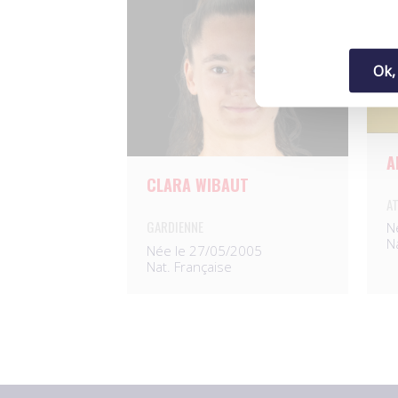
Ok,
A
CLARA WIBAUT
A
GARDIENNE
N
N
Née le 27/05/2005
Nat. Française