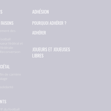
NS
ADHÉSION
 FAISONS
POURQUOI ADHÉRER ?
ement des
ADHÉRER
football
oueur fédéral et
 fédérale
JOUEURS ET JOUEUSES
 Reconversion
LIBRES
CIÉTAL
fin de carrière
stage
solidarité
e
ENTS
P du football