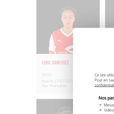
LINA SANCHEZ
L
MILIEU
A
Ce site uti
Pour en sav
Née le 27/01/2006
N
confidential
Nat. Française
N
Nos par
Mesur
Vidéo