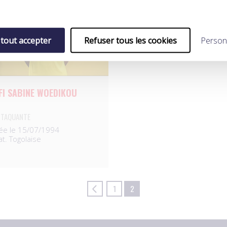
 tout accepter
Refuser tous les cookies
Person
FI SABINE WOEDIKOU
TTAQUANTE
ée le 15/07/1994
at. Togolaise
1
2