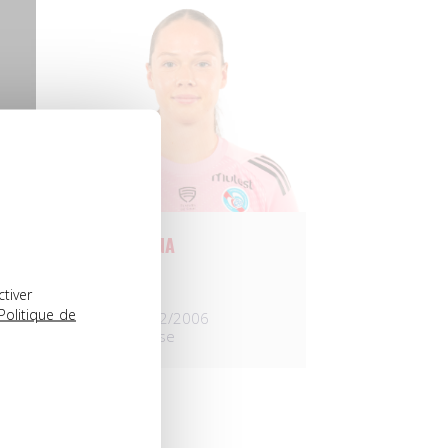
ELLIE TAIANA
GARDIENNE
ctiver
Politique de
Née le 16/12/2006
Nat. Française