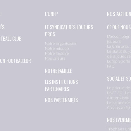
E
L'UNFP
NOS ACTIO
TÉS
LE SYNDICAT DES JOUEURS
CE QUE NOUS
PROS
L'accompagn
OTBALL CLUB
joueurs
Notre organisation
La Charte du 
Notre mission
Le statut du j
Notre histoire
de la joueuse
Nos valeurs
ION FOOTBALLEUR
Europ Sports
FAQ
NOTRE FAMILLE
SOCIAL ET SO
LES INSTITUTIONS
Le pécule de 
PARTENAIRES
UNFP FC - Le 
d'intersaison
NOS PARTENAIRES
Le comité de 
C’ dans la têt
NOS ÉVÉNEM
Trophées UNF