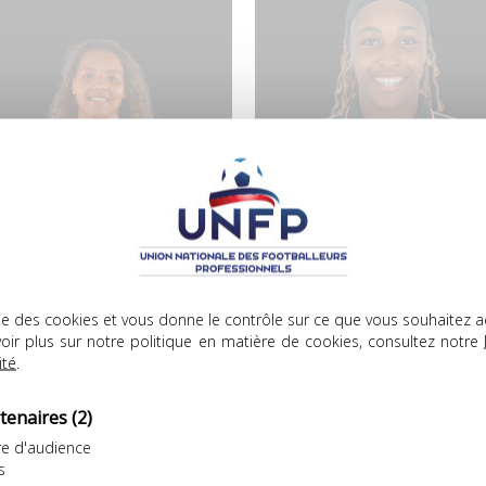
ANA SMITS
ANASTASIA SOULAC
TTAQUANTE
ATTAQUANTE
lise des cookies et vous donne le contrôle sur ce que vous souhaitez a
oir plus sur notre politique en matière de cookies, consultez notre
ée le 24/01/2005
Née le 25/11/2003
ité
.
at. Française • Algérienne
Nat. Française
tenaires
(2)
e d'audience
s