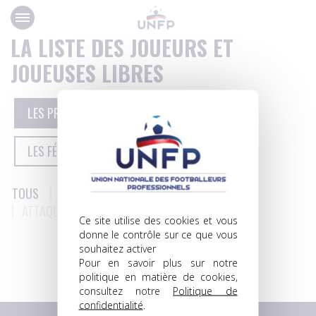
Panneau de gestion des cookies
LA LISTE DES JOUEURS ET
JOUEUSES LIBRES
LES PROFESSIONNELS
LES FÉDÉRAUX
LES FÉMININES
TOUS
GARDIENS
DÉFENSEURS
MILIEUX
ATTAQUANTS
Ce site utilise des cookies et vous
donne le contrôle sur ce que vous
souhaitez activer
1
…
14
Pour en savoir plus sur notre
politique en matière de cookies,
consultez notre
Politique de
confidentialité
.