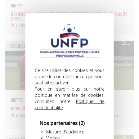
UNFP FC
RÉSUMÉ DE LA RENCONTRE ENTRE VIRTON ET L'UNFP FC DU 3 AOÛT
2024
L'UNFP FC s'est inclinée 2 à 0 sur la…
03.08.2024
Ce site utilise des cookies et vous
donne le contrôle sur ce que vous
souhaitez activer
Pour en savoir plus sur notre
politique en matière de cookies,
UNFP FC
consultez notre
Politique de
confidentialité
.
DANILSON DA CRUZ SUR L'UNFP FC
Entraîneur adjoint du FC Metz cette saison, Danilson Da…
Nos partenaires
(2)
Mesure d'audience
Vidéos