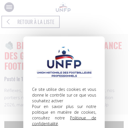
Panneau de gestion des cookies
RETOUR À LA LISTE
BIENVENUE DANS UNE SÉANCE
DES GARDIENS DE L'UNFP
FOOTBALL CLUB.
Posté le 15.06.2026 à 10h05
Ce site utilise des cookies et vous
Réflexes, explosivité, duels, répétition : l'été dernier, nos
donne le contrôle sur ce que vous
portiers n'ont rien lâché.
Coup d’envoi de l’édition
souhaitez activer
2026, mardi 23 juin. #unfpfootballclub #NeverGiveUp
Pour en savoir plus sur notre
politique en matière de cookies,
consultez notre
Politique de
confidentialité
.