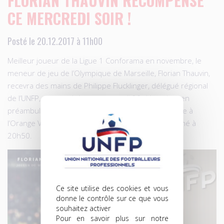
FLORIAN THAUVIN RÉCOMPENSÉ
CE MERCREDI SOIR !
Posté le 20.12.2017 à 11h00
Meilleur joueur de la Ligue 1 Conforama en novembre, le
meneur de jeu de l’Olympique de Marseille, Florian Thauvin,
recevra des mains de Philippe Flucklinger, délégué régional
de l’UNFP, son trophée, ce mercredi 20 décembre en
préambule à la rencontre Marseille-Troyes, disputée à
l’Orange Vélodrome, dont le coup d’envoi sera donné à
20h50.
Ce site utilise des cookies et vous
donne le contrôle sur ce que vous
souhaitez activer
Pour en savoir plus sur notre