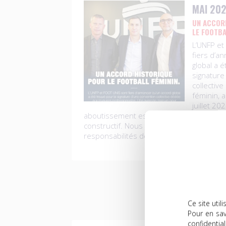
MAI 20
UN ACCOR
LE FOOTBA
L’UNFP et
fiers d’a
global a é
signature
collective
féminin, 
juillet 20
aboutissement est le fruit d’un dialogue s
constructif. Nous saluons l’engagement e
responsabilités de l’ensemble des…
Ce site uti
Pour en sav
confidential