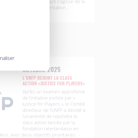
 façonnent le football, qu’il s’agisse de la
ns de travail ou de l’orientation…
naliser
OCTOBRE 2025
L’UNFP REJOINT LA CLASS
ACTION «JUSTICE FOR PLAYERS»
Après un examen approfondi
de l’initiative portée par «
Justice for Players », le Comité
directeur de l’UNFP a décidé à
l’unanimité de rejoindre la
class action lancée par la
fondation néerlandaise en
r, avec deux objectifs prioritaires : -