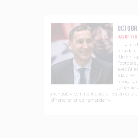
OCTOBR
DAVID TER
Le samed
fera date 
l’Union N
Footballe
avec l’éle
à la prés
français,
générale à
manqué – comment aurait-il pu en être a
d’honorer et de remercier –…