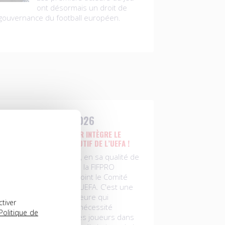
ont désormais un droit de
 gouvernance du football européen.
FÉVRIER 2026
DAVID TERRIER INTÈGRE LE
COMITÉ EXÉCUTIF DE L’UEFA !
David Terrier, en sa qualité de
président de la FIFPRO
Europe, a rejoint le Comité
exécutif de l’UEFA. C'est une
avancée majeure qui
ctiver
reconnaît la nécessité
Politique de
d’impliquer les joueurs dans