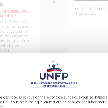
26
parole formel sur la
D HISTORIQUE POUR
L'histoire est…
LL FÉMININ !
 FOOT UNIS sont
nnoncer qu’un accord
té trouvé pour la
 d’une convention
 dédiée au football
applicable au 1er
26. Cet
ocial exigeant et
t le sens des
lise des cookies et vous donne le contrôle sur ce que vous souhaitez a
oir plus sur notre politique en matière de cookies, consultez notre
ité
.