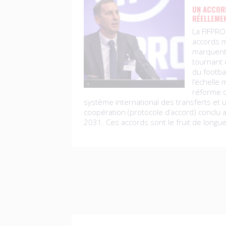
UN ACCORD
RÉELLEMEN
La FIFPR
accords m
marquent
tournant 
du footba
l’échelle 
réforme 
système international des transferts et
coopération (protocole d’accord) conclu a
2031. Ces accords sont le fruit de longu