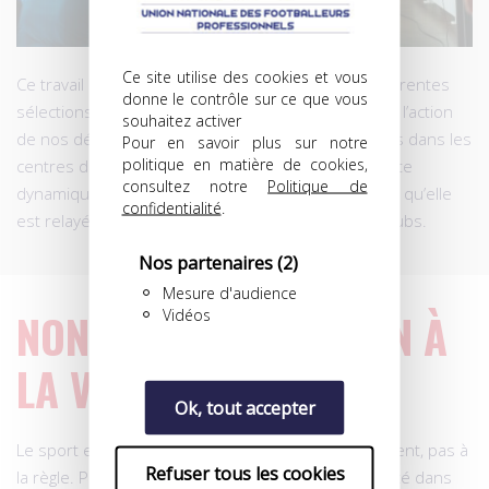
Ce site utilise des cookies et vous
Ce travail de proximité – y compris auprès des différentes
donne le contrôle sur ce que vous
sélections nationales – reste donc notre priorité et l’action
souhaitez activer
de nos délégués régionaux, sur le terrain, y compris dans les
Pour en savoir plus sur notre
politique en matière de cookies,
centres de formation, s’inscrit pleinement dans cette
consultez notre
Politique de
dynamique et cette démarche volontariste d’autant qu’elle
confidentialité
.
est relayée, au quotidien, par tous nos délégués clubs.
Nos partenaires
(2)
Mesure d'audience
NON AU RACISME, NON À
Vidéos
LA VIOLENCE!
Ok, tout accepter
Le sport et le football n’échappent, malheureusement, pas à
Refuser tous les cookies
la règle. Puisqu’ils sont des émanations de la société dans