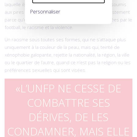
laquelle ils évoluent et prospèrent, ils sont parfois soumis
Personnaliser
aux pires dérives, au premier rang desquelles, et justement
parce qu’elles vont à l’encontre des valeurs véhiculées par le
football, le racisme et la violence.
Un racisme sous toutes ses formes, qui ne s’attaque plus
uniquement à la couleur de la peau, mais qui, teinté de
xénophobie galopante, rejette la nationalité, la région, la ville
ou le quartier de l’autre, quand ce n’est pas la religion ou les
préférences sexuelles qui sont visées.
L’UNFP NE CESSE DE
COMBATTRE SES
DÉRIVES, DE LES
CONDAMNER, MAIS ELLE