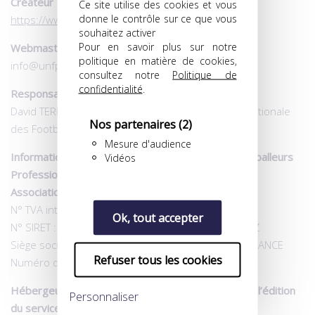
Créateur
Ce site utilise des cookies et vous
donne le contrôle sur ce que vous
https://www.agence-mentalo.fr/
souhaitez activer
Pour en savoir plus sur notre
Webmaster
politique en matière de cookies,
info@unfp.org
consultez notre
Politique de
confidentialité
.
Responsable publication
David TERRIER en qualité de Président de l’Union Nationale
Nos partenaires
(2)
des Footballeurs Professionnels
Mesure d'audience
Informations relatives à l’Union Nationale des Footballeurs
Vidéos
Professionnels
Association syndicale de salariés
N° TVA intracommunautaire : FR 27423025832
Ok, tout accepter
N° SIRET : 423 025 832 00027 – Code APE : 94 20 Z
Siège social : 5, rue des colonnes 75002 PARIS – FRANCE
Refuser tous les cookies
Numéro de téléphone :
+ 33 (0)1 40 39 91 07
Hébergeur des données traitées dans le cadre de l’édition
Personnaliser
du service