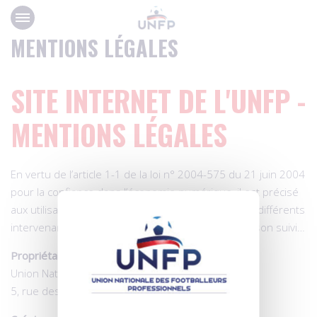
Panneau de gestion des cookies
MENTIONS LÉGALES
SITE INTERNET DE L'UNFP -
MENTIONS LÉGALES
En vertu de l’article 1-1 de la loi n° 2004-575 du 21 juin 2004
pour la confiance dans l’économie numérique, il est précisé
aux utilisateurs du site www.unfp.org l’identité des différents
intervenants dans le cadre de sa réalisation et de son suivi…
Propriétaire
Union Nationale des Footballeurs Professionnels
5, rue des Colonnes – 75002 Paris