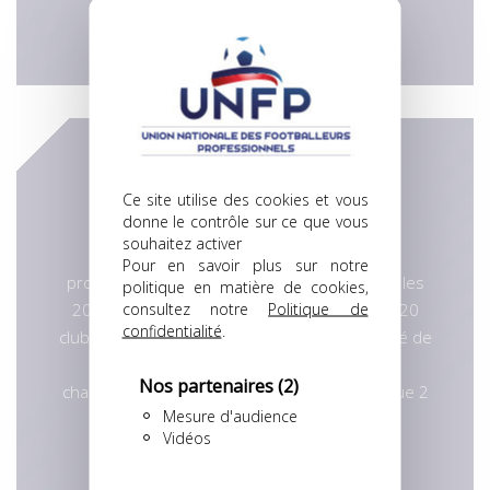
EN SAVOIR +
LFP
Ce site utilise des cookies et vous
donne le contrôle sur ce que vous
La Ligue de football professionnel (LFP)
souhaitez activer
rassemble les clubs français à statut
Pour en savoir plus sur notre
professionnel soit les 20 clubs de la Ligue 1, les
politique en matière de cookies,
consultez notre
Politique de
20 clubs de la Ligue 2 et quelques-uns des 20
confidentialité
.
clubs du National (D3). Elle gère, sous l’autorité de
la Fédération française de football, les
Nos partenaires
(2)
championnats de France de Ligue 1 et de Ligue 2
Mesure d'audience
ainsi que la Coupe de la Ligue.
Vidéos
EN SAVOIR +