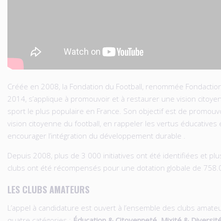
Créée en 2008, la Fondation du Football, renommée Fondactio
2014, s’applique à promouvoir et à restaurer une vision citoy
sport le plus populaire en France. Son objectif est de promouv
vision citoyenne du football, en rappeler les vertus éducatives 
encourager l’intégration du développement durable .
Depuis 2008, plus de 3 000 initiatives ont été identifiées et pl
clubs ont été récompensés pour une dotation globale de 758.
LES CLUBS AMATEURS
L’appel à candidature est ouvert à l’ensemble des clubs amate
quatre catégories :
Éducation & Citoyenneté, Mixité & Diversité