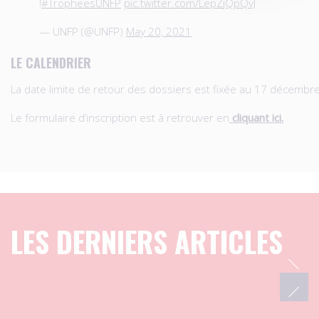
!
#TropheesUNFP
pic.twitter.com/LepZjQpQvJ
— UNFP (@UNFP)
May 20, 2021
LE CALENDRIER
La date limite de retour des dossiers est fixée au 17 décembr
Le formulaire d’inscription est à retrouver en
cliquant ici.
LES DERNIERS ARTICLES