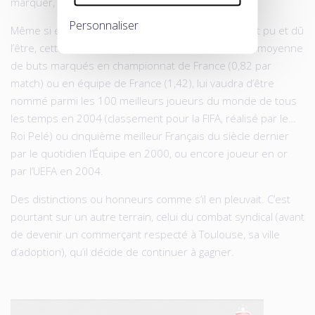
marquer, tant de plaisirs à partager et à donner.
Personnaliser
Même si elle ne fut pas aboutie autant qu’elle aurait pu et dû
l’être, cette carrière, exceptionnelle comme l’est sa moyenne
de buts marqués en championnat de France (0,82 par
match) ou en équipe de France (1,42), lui vaudra d’être
nommé parmi les 100 meilleurs joueurs du monde de tous
les temps en 2004 (classement pour la FIFA, réalisé par le…
Roi Pelé) ou cinquième meilleur Français du siècle dernier
par le quotidien l’Équipe en 2000, ou encore joueur en or
par l’UEFA en 2004.
Des distinctions ou honneurs comme s’il en pleuvait. C’est
pourtant sur un autre terrain, celui du combat syndical (avant
de devenir un commerçant respecté à Toulouse, sa ville
d’adoption), qu’il décide de continuer à gagner.