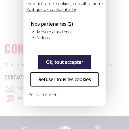
SANS CLUB-ADH
en matière de cookies, consultez notre
Politique de confidentialité
.
ATTAQUANT
Né le 02/04/1994
Nos partenaires
(2)
Nat. Française • Algérienne
Mesure d'audience
Vidéos
CONTACT
Ok, tout accepter
Vous souhaitez des renseignements sur un joueur libre ?
CONTACTEZ-NOUS
Refuser tous les cookies
Par e-mail
Personnaliser
01.40.39.91.07