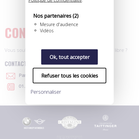
Politique de confidentialité
.
Né le 20/08/2004
Nat. Française
Nos partenaires
(2)
Mesure d'audience
CONTACT
Vidéos
Vous souhaitez des renseignements sur un joueur libre ?
Ok, tout accepter
CONTACTEZ-NOUS
Par e-mail
Refuser tous les cookies
01.40.39.91.07
Personnaliser