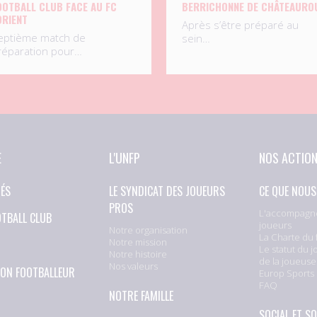
OOTBALL CLUB FACE AU FC
BERRICHONNE DE CHÂTEAURO
ORIENT
Après s’être préparé au
eptième match de
sein…
réparation pour…
E
L'UNFP
NOS ACTIO
TÉS
LE SYNDICAT DES JOUEURS
CE QUE NOUS
PROS
L'accompagn
OTBALL CLUB
joueurs
Notre organisation
La Charte du 
Notre mission
Le statut du j
Notre histoire
de la joueuse
Nos valeurs
ION FOOTBALLEUR
Europ Sports
FAQ
NOTRE FAMILLE
SOCIAL ET SO