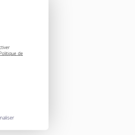
ctiver
Politique de
naliser