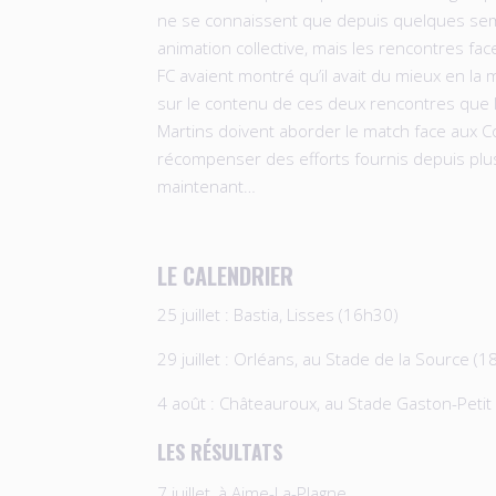
ne se connaissent que depuis quelques sem
animation collective, mais les rencontres fac
FC avaient montré qu’il avait du mieux en la
sur le contenu de ces deux rencontres que 
Martins doivent aborder le match face aux C
récompenser des efforts fournis depuis pl
maintenant…
LE CALENDRIER
25 juillet : Bastia, Lisses (16h30)
29 juillet : Orléans, au Stade de la Source (
4 août : Châteauroux, au Stade Gaston-Petit (
LES RÉSULTATS
7 juillet, à Aime-La-Plagne