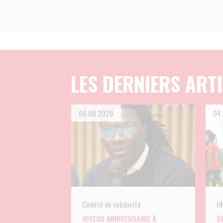
LES DERNIERS ART
06.08.2026
04
Comité de solidarité
UN
JOYEUX ANNIVERSAIRE À
D