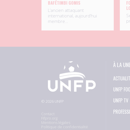
BAFÉTIMBI GOMIS
F
L
L’ancien attaquant
S
international, aujourd’hui
p
membre…
À LA UN
ACTUALI
UNFP FO
UNFP TV
© 2026 UNFP
PROFESS
Contact
Fifpro.org
Mentions légales
Politique de confidentialité