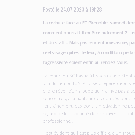
Posté le 24.07.2023 à 19h28
La rechute face au FC Grenoble, samedi dern
comment pourrait-il en être autrement ? – 
et du staff… Mais pas leur enthousiasme, pa
réel visage qui est le leur, à condition que l
l’agressivité soient enfin au rendez-vous…
La venue du SC Bastia à Lisses (stade Stéph
loin du lieu où l’UNFP FC se prépare depuis l
elle le réveil d’un groupe qui n’arrive pas à 
rencontres, à la hauteur des qualités dont l
l’entraînement, eux dont la motivation ne pe
regard de leur volonté de retrouver un contr
professionnel.
Il est évident qu’il est plus difficile à un g