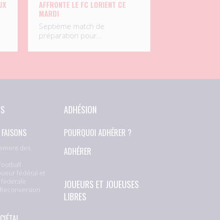
UX
AFFRONTE LE FC LORIENT CE
MARDI
Septième match de
préparation pour…
NS
ADHÉSION
 FAISONS
POURQUOI ADHÉRER ?
ement des
ADHÉRER
football
oueur fédéral et
 fédérale
JOUEURS ET JOUEUSES
 Reconversion
LIBRES
CIÉTAL