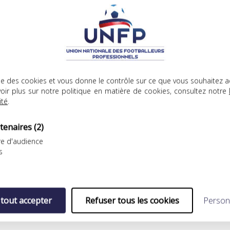
Dyo Ngakole, Ibrahim
lise des cookies et vous donne le contrôle sur ce que vous souhaitez a
all
oir plus sur notre politique en matière de cookies, consultez notre
ité
.
tenaires
(2)
 Brian Chevreuil, Matthieu
e d'audience
ohab Pascal
s
i, Thomas Robert, .
 tout accepter
Refuser tous les cookies
Person