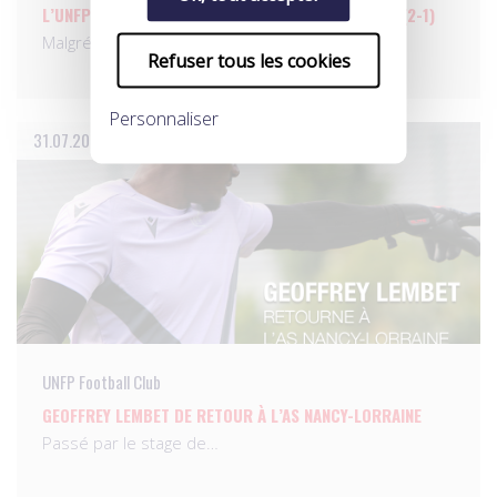
L’UNFP FOOTBALL CLUB S’INCLINE FACE À ORLÉANS (2-1)
Malgré une belle réaction et…
Refuser tous les cookies
Personnaliser
31.07.2026
UNFP Football Club
GEOFFREY LEMBET DE RETOUR À L’AS NANCY-LORRAINE
Passé par le stage de…