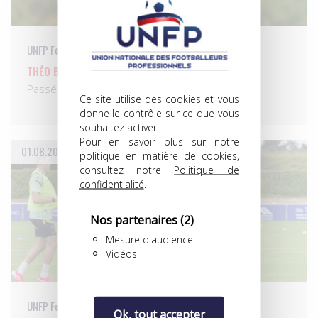
UNFP Football Club
THÉO BORNE S’ENGAGE AVEC LE GRENOBLE FOOT 38
Passé par l’UNFP Football Club…
Ce site utilise des cookies et vous
donne le contrôle sur ce que vous
souhaitez activer
Pour en savoir plus sur notre
01.08.2026
politique en matière de cookies,
consultez notre
Politique de
confidentialité
.
Nos partenaires
(2)
Mesure d'audience
Vidéos
UNFP Football Club
Ok, tout accepter