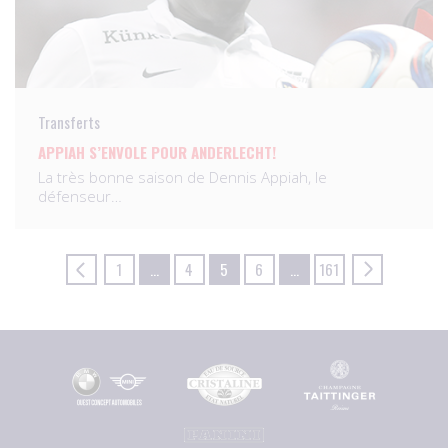
Transferts
APPIAH S’ENVOLE POUR ANDERLECHT!
La très bonne saison de Dennis Appiah, le
défenseur…
1
…
4
5
6
…
161