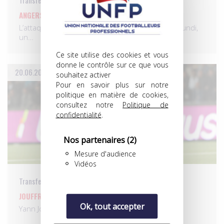
Transferts
ANGERS: EKAMBI ARRIVE, ANDREU PROLONGE!
L’attaquant Karl Toko Ekambi (Sochaux) a signé, lundi,
un…
Ce site utilise des cookies et vous
donne le contrôle sur ce que vous
20.06.2016
souhaitez activer
Pour en savoir plus sur notre
politique en matière de cookies,
consultez notre
Politique de
confidentialité
.
Nos partenaires
(2)
Mesure d'audience
Vidéos
Transferts
JOUFFRE, DEUX ANS À METZ!
Ok, tout accepter
Yann Jouffre rejoint le FC Metz pour deux ans.