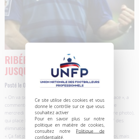
RIBÉRY: « ON VA SE BATTRE
JUSQU’AU BOUT… »
Posté le 01.04.2009 à 23h30
« On va se battre jusqu’au bout pour la première place », a
Ce site utilise des cookies et vous
commenté Franck Ribéry, auteur du but de la victoire
donne le contrôle sur ce que vous
souhaitez activer
mercredi contre la Lituanie au stade de France (notre photo),
Pour en savoir plus sur notre
qui place les Bleus à la deuxième place du groupe 7 des
politique en matière de cookies,
éliminatoires du Mondial 2010.
consultez notre
Politique de
« Ça fait plaisir de marquer, c’est tant mieux pour moi, mais
confidentialité
.