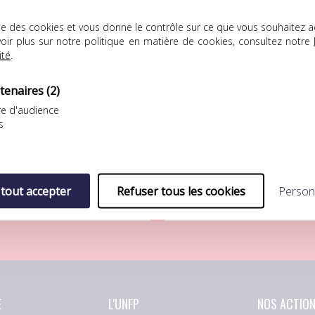
lise des cookies et vous donne le contrôle sur ce que vous souhaitez a
oir plus sur notre politique en matière de cookies, consultez notre
ité
.
tenaires
(2)
e d'audience
FP Football Club
UNFP Football Club
s
ÉFAITE LOGIQUE POUR L’UNFP
SÉBASTIEN RÉNOT REJOINT LA
OOTBALL CLUB FACE AU FC
BERRICHONNE DE CHÂTEAURO
ORIENT
Après s’être préparé au
eptième match de
sein…
 tout accepter
Refuser tous les cookies
Person
réparation pour…
E
L'UNFP
NOS ACTIO