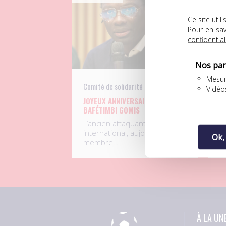
Ce site uti
Pour en sav
confidential
Nos par
Mesur
Comité de solidarité
UN
Vidéo
JOYEUX ANNIVERSAIRE À
D
BAFÉTIMBI GOMIS
F
L
L’ancien attaquant
S
international, aujourd’hui
Ok,
p
membre…
À LA UN