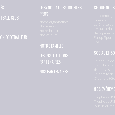
TÉS
LE SYNDICAT DES JOUEURS
CE QUE NOUS
PROS
L'accompagn
OTBALL CLUB
joueurs
Notre organisation
La Charte du 
Notre mission
Le statut du j
Notre histoire
de la joueuse
Nos valeurs
ION FOOTBALLEUR
Europ Sports
FAQ
NOTRE FAMILLE
SOCIAL ET SO
LES INSTITUTIONS
Le pécule de 
PARTENAIRES
UNFP FC - Le 
d'intersaison
NOS PARTENAIRES
Le comité de 
C’ dans la têt
NOS ÉVÉNEM
Trophées UNF
Trophées UNF
joueur du mo