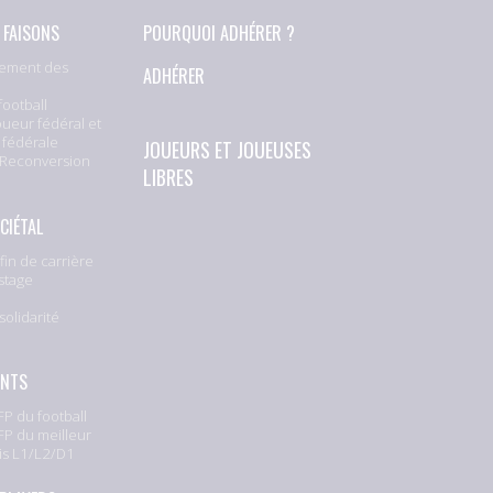
 FAISONS
POURQUOI ADHÉRER ?
ement des
ADHÉRER
football
oueur fédéral et
 fédérale
JOUEURS ET JOUEUSES
 Reconversion
LIBRES
CIÉTAL
fin de carrière
stage
solidarité
e
ENTS
P du football
P du meilleur
is L1/L2/D1