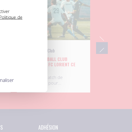
ctiver
Politique de
UNFP Football Club
L’UNFP FOOTBALL CLUB
UX
AFFRONTE LE FC LORIENT CE
MARDI
Septième match de
naliser
préparation pour…
NS
ADHÉSION