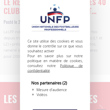
LE RÉSULTAT NET CUMULÉ DES 40
CLUBS PRÉSENTE UN DÉFICIT…
Posté le 22.01.2010 à 12h29
La LFP indique, ce vendredi, que, « pour la première fois
depuis trois ans, le résultat net cumulé des 40 clubs (L1 et
Ce site utilise des cookies et vous
L2) » présentait un déficit de moins 50 millions d’euros,
donne le contrôle sur ce que vous
ramené à moins 33,54 M après apport des actionnaires
souhaitez activer
Pour en savoir plus sur notre
pour 2008-2009.
politique en matière de cookies,
consultez notre
Politique de
confidentialité
.
Nos partenaires
(2)
Mesure d'audience
LES DERNIERS ARTICLES
Vidéos