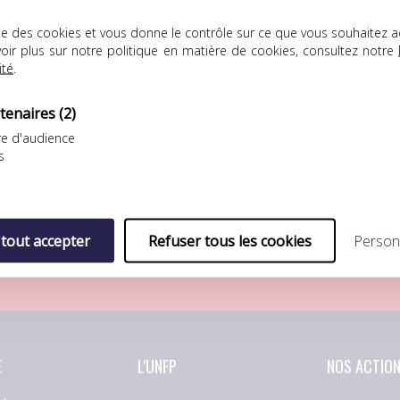
lise des cookies et vous donne le contrôle sur ce que vous souhaitez a
oir plus sur notre politique en matière de cookies, consultez notre
ité
.
tenaires
(2)
mité de solidarité
UNFP Football Club
e d'audience
s
OYEUX ANNIVERSAIRE À
DÉFAITE LOGIQUE POUR L’UNF
AFÉTIMBI GOMIS
FOOTBALL CLUB FACE AU FC
LORIENT
’ancien attaquant
Septième match de
ternational, aujourd’hui
préparation pour…
embre…
 tout accepter
Refuser tous les cookies
Person
E
L'UNFP
NOS ACTIO