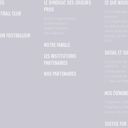
TÉS
LE SYNDICAT DES JOUEURS
CE QUE NOUS
PROS
L'accompagn
OTBALL CLUB
joueurs
Notre organisation
La Charte du 
Notre mission
Le statut du j
Notre histoire
de la joueuse
Nos valeurs
ION FOOTBALLEUR
Europ Sports
FAQ
NOTRE FAMILLE
SOCIAL ET SO
LES INSTITUTIONS
Le pécule de 
PARTENAIRES
UNFP FC - Le 
d'intersaison
NOS PARTENAIRES
Le comité de 
C’ dans la têt
NOS ÉVÉNEM
Trophées UNF
Trophées UNF
joueur du mo
JUSTICE FOR