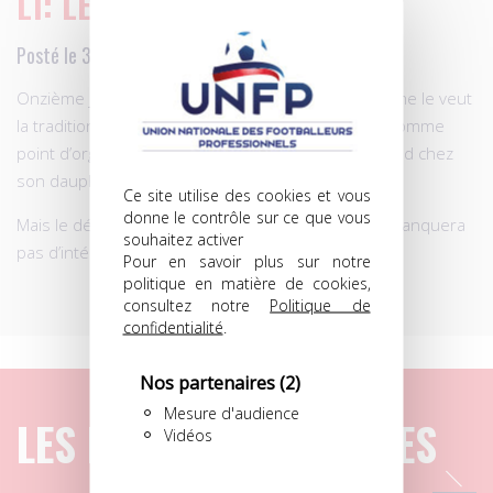
L1: LES ÉQUIPES PROBABLES
Posté le 30.10.2010 à 12h51
Onzième journée de Ligue 1 en deux parties, comme le veut
la tradition. Et sept matches au programme, avec comme
point d’orgue un Marseille-Rennes (le leader se rend chez
son dauphin), qui retient toute notre attention…
Ce site utilise des cookies et vous
donne le contrôle sur ce que vous
Mais le déplacement de Saint-Etienne à Brest ne manquera
souhaitez activer
pas d’intérêt, lui aussi. Bien au contraire..;
Pour en savoir plus sur notre
politique en matière de cookies,
consultez notre
Politique de
confidentialité
.
Nos partenaires
(2)
Mesure d'audience
LES DERNIERS ARTICLES
Vidéos