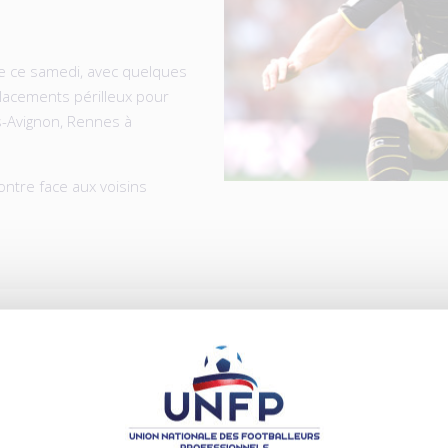
te ce samedi, avec quelques
placements périlleux pour
s-Avignon, Rennes à
contre face aux voisins
ICLES