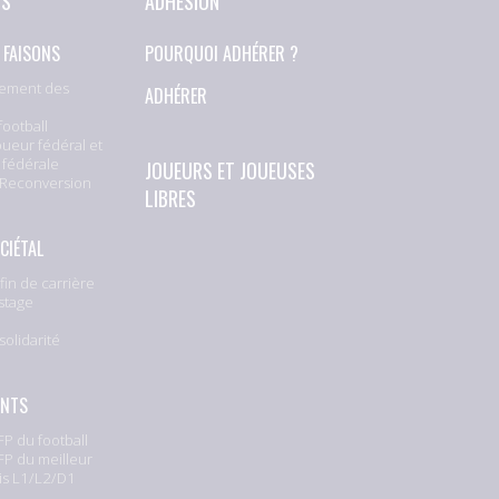
NS
ADHÉSION
 FAISONS
POURQUOI ADHÉRER ?
ement des
ADHÉRER
football
oueur fédéral et
 fédérale
JOUEURS ET JOUEUSES
 Reconversion
LIBRES
CIÉTAL
fin de carrière
stage
solidarité
e
ENTS
P du football
P du meilleur
is L1/L2/D1