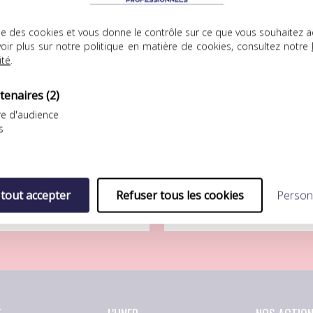
.08.2026
04.08.2026
lise des cookies et vous donne le contrôle sur ce que vous souhaitez a
oir plus sur notre politique en matière de cookies, consultez notre
ité
.
tenaires
(2)
e d'audience
s
FP Football Club
UNFP Football Club
ÉFAITE LOGIQUE POUR L’UNFP
SÉBASTIEN RÉNOT REJOINT LA
OOTBALL CLUB FACE AU FC
BERRICHONNE DE CHÂTEAURO
ORIENT
Après s’être préparé au
 tout accepter
Refuser tous les cookies
Person
eptième match de
sein…
réparation pour…