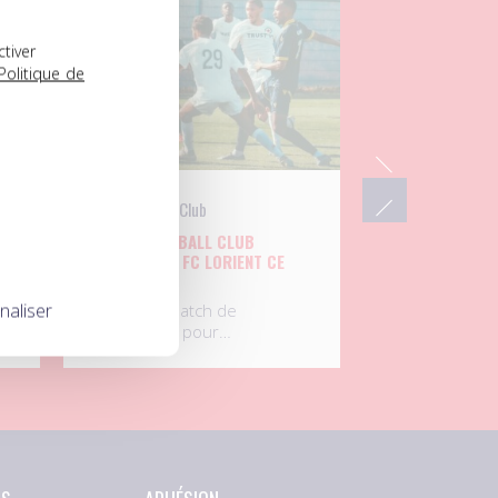
04.08.2026
ctiver
Politique de
UNFP Football Club
L’UNFP FOOTBALL CLUB
UX
AFFRONTE LE FC LORIENT CE
MARDI
naliser
Septième match de
préparation pour…