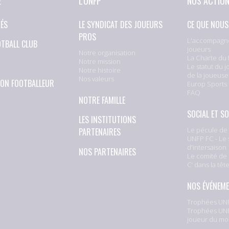
E
L'UNFP
NOS ACTIO
TÉS
LE SYNDICAT DES JOUEURS
CE QUE NOUS
PROS
L'accompagn
OTBALL CLUB
joueurs
Notre organisation
La Charte du 
Notre mission
Le statut du j
Notre histoire
de la joueuse
Nos valeurs
ION FOOTBALLEUR
Europ Sports
FAQ
NOTRE FAMILLE
SOCIAL ET SO
LES INSTITUTIONS
Le pécule de 
PARTENAIRES
UNFP FC - Le 
d'intersaison
NOS PARTENAIRES
Le comité de 
C’ dans la têt
NOS ÉVÉNEM
Trophées UNF
Trophées UNF
joueur du mo