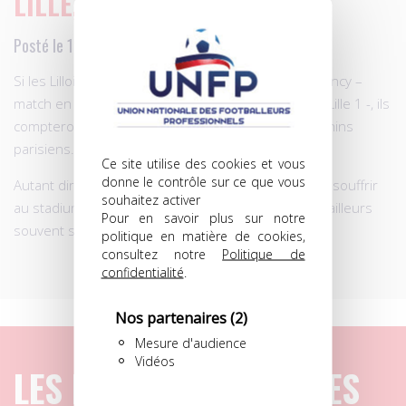
LILLE, L’APPEL DU LARGE…
Posté le 19.01.2011 à 09h41
Si les Lillois s’imposent, ce mercredi soir, devant Nancy –
match en retard comptant pour la 18e journée de Lille 1 -, ils
compteront quatre points d’avance sur leurs dauphins
parisiens.
Ce site utilise des cookies et vous
donne le contrôle sur ce que vous
Autant dire que les Nancéiens doivent s’attendre à souffrir
souhaitez activer
au stadium Lille-Métropole, où les additions sont d’ailleurs
Pour en savoir plus sur notre
souvent salées…
politique en matière de cookies,
consultez notre
Politique de
confidentialité
.
Nos partenaires
(2)
Mesure d'audience
Vidéos
LES DERNIERS ARTICLES