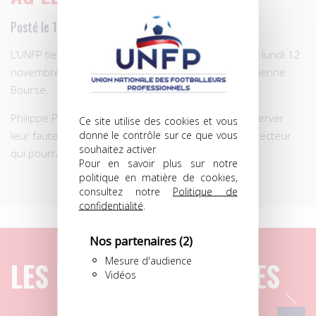
Posté le 11.11.2012 à 16h33
L’UNFP tiendra son Assemblée générale élective, ce lundi 12
novembre (14h30), à Paris, dans les salons de l’ancienne
Bourse.
Philippe Piat et Sylvain Kastendeuch devraient conserver
Ce site utilise des cookies et vous
donne le contrôle sur ce que vous
leur fauteuil du coprésident, au sein d’un comité directeur
souhaitez activer
qui pourrait, lui, connaître quelques changements…
Pour en savoir plus sur notre
politique en matière de cookies,
consultez notre
Politique de
confidentialité
.
Nos partenaires
(2)
Mesure d'audience
LES DERNIERS ARTICLES
Vidéos