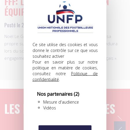
FFF: LE GRAËT PRÉSENTE SON
ÉQUIPE…
Posté le 29.11.2012 à 14h14
Noël Le Graët, président de la FFF, et grand favori à sa
propre succession, a présenté jeudi la liste qu’il conduira
Ce site utilise des cookies et vous
donne le contrôle sur ce que vous
lors du scrutin du 15 décembre et dont le premier
souhaitez activer
engagement sera de « mieux faire pour le foot français ».
Pour en savoir plus sur notre
politique en matière de cookies,
consultez notre
Politique de
confidentialité
.
Nos partenaires
(2)
Mesure d'audience
LES DERNIERS ARTICLES
Vidéos