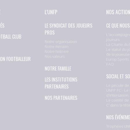
E
L'UNFP
NOS ACTIO
TÉS
LE SYNDICAT DES JOUEURS
CE QUE NOUS
PROS
L'accompagn
OTBALL CLUB
joueurs
Notre organisation
La Charte du 
Notre mission
Le statut du j
Notre histoire
de la joueuse
Nos valeurs
ION FOOTBALLEUR
Europ Sports
FAQ
NOTRE FAMILLE
SOCIAL ET SO
LES INSTITUTIONS
Le pécule de 
PARTENAIRES
UNFP FC - Le 
d'intersaison
NOS PARTENAIRES
Le comité de 
C’ dans la têt
NOS ÉVÉNEM
Trophées UNF