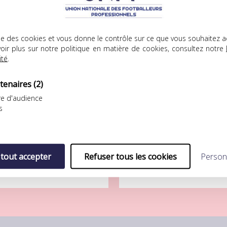
.08.2026
04.08.2026
lise des cookies et vous donne le contrôle sur ce que vous souhaitez a
oir plus sur notre politique en matière de cookies, consultez notre
ité
.
tenaires
(2)
e d'audience
s
mité de solidarité
UNFP Football Club
OYEUX ANNIVERSAIRE À
DÉFAITE LOGIQUE POUR L’UNF
AFÉTIMBI GOMIS
FOOTBALL CLUB FACE AU FC
LORIENT
’ancien attaquant
 tout accepter
Refuser tous les cookies
Person
Septième match de
ternational, aujourd’hui
préparation pour…
embre…