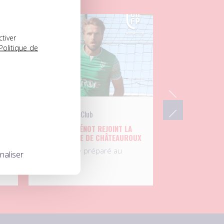
04.08.2026
ctiver
Politique de
UNFP Football Club
P
SÉBASTIEN RÉNOT REJOINT LA
BERRICHONNE DE CHÂTEAUROUX
Après s’être préparé au
naliser
sein…