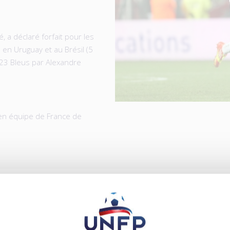
 a déclaré forfait pour les
en Uruguay et au Brésil (5
s 23 Bleus par Alexandre
n en équipe de France de
ICLES