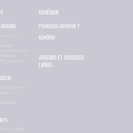
NS
ADHÉSION
 FAISONS
POURQUOI ADHÉRER ?
ement des
ADHÉRER
football
oueur fédéral et
 fédérale
JOUEURS ET JOUEUSES
 Reconversion
LIBRES
CIÉTAL
fin de carrière
stage
solidarité
e
ENTS
P du football