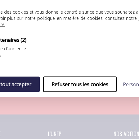
lise des cookies et vous donne le contrôle sur ce que vous souhaitez a
oir plus sur notre politique en matière de cookies, consultez notre
ité
.
tenaires
(2)
e d'audience
FP Football Club
UNFP Football Club
s
ÉFAITE LOGIQUE POUR L’UNFP
SÉBASTIEN RÉNOT REJOINT LA
OOTBALL CLUB FACE AU FC
BERRICHONNE DE CHÂTEAURO
ORIENT
Après s’être préparé au
eptième match de
sein…
 tout accepter
Refuser tous les cookies
Person
réparation pour…
E
L'UNFP
NOS ACTIO