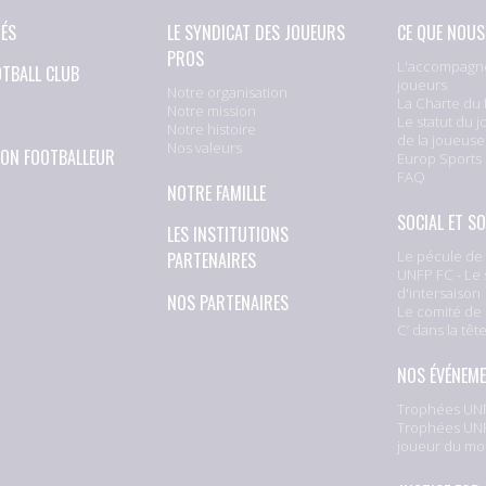
TÉS
LE SYNDICAT DES JOUEURS
CE QUE NOUS
PROS
L'accompagn
OTBALL CLUB
joueurs
Notre organisation
La Charte du 
Notre mission
Le statut du j
Notre histoire
de la joueuse
Nos valeurs
ION FOOTBALLEUR
Europ Sports
FAQ
NOTRE FAMILLE
SOCIAL ET SO
LES INSTITUTIONS
Le pécule de 
PARTENAIRES
UNFP FC - Le 
d'intersaison
NOS PARTENAIRES
Le comité de 
C’ dans la têt
NOS ÉVÉNEM
Trophées UNF
Trophées UNF
joueur du mo