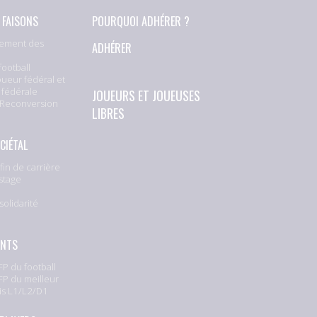
 FAISONS
POURQUOI ADHÉRER ?
ement des
ADHÉRER
football
oueur fédéral et
 fédérale
JOUEURS ET JOUEUSES
 Reconversion
LIBRES
CIÉTAL
fin de carrière
stage
solidarité
e
ENTS
P du football
P du meilleur
is L1/L2/D1