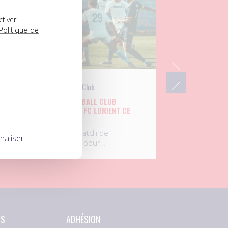
ctiver
Politique de
UNFP Football Club
L’UNFP FOOTBALL CLUB
UX
AFFRONTE LE FC LORIENT CE
MARDI
Septième match de
naliser
préparation pour…
NS
ADHÉSION