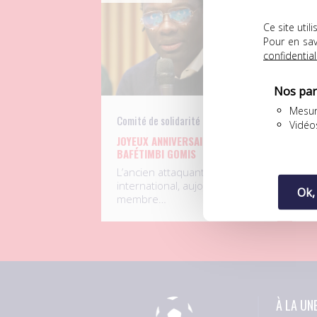
Ce site uti
Pour en sav
confidential
Nos par
Mesur
Comité de solidarité
UN
Vidéo
JOYEUX ANNIVERSAIRE À
D
BAFÉTIMBI GOMIS
F
L
L’ancien attaquant
S
international, aujourd’hui
Ok,
p
membre…
À LA UN