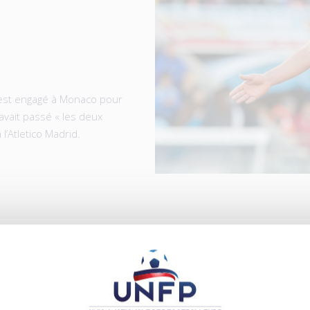
’est engagé à Monaco pour
avait passé « les deux
 l’Atletico Madrid.
ICLES