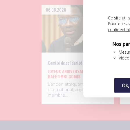
06.08.2026
04
Ce site uti
Pour en sav
confidential
Nos par
Mesur
Vidéo
Comité de solidarité
UN
JOYEUX ANNIVERSAIRE À
D
BAFÉTIMBI GOMIS
F
L
L’ancien attaquant
Ok,
S
international, aujourd’hui
p
membre…