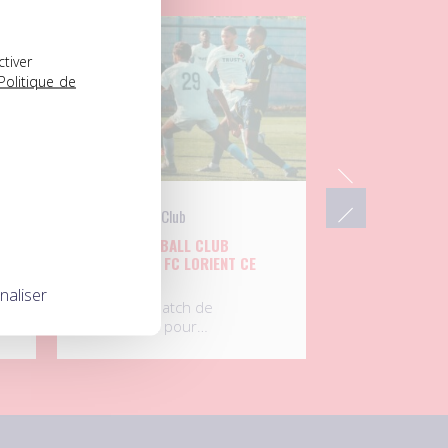
04.08.2026
ctiver
Politique de
UNFP Football Club
L’UNFP FOOTBALL CLUB
UX
AFFRONTE LE FC LORIENT CE
MARDI
naliser
Septième match de
préparation pour…