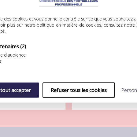
.08.2026
04.08.2026
lise des cookies et vous donne le contrôle sur ce que vous souhaitez a
oir plus sur notre politique en matière de cookies, consultez notre
ité
.
tenaires
(2)
e d'audience
s
FP Football Club
UNFP Football Club
ÉFAITE LOGIQUE POUR L’UNFP
SÉBASTIEN RÉNOT REJOINT LA
OOTBALL CLUB FACE AU FC
BERRICHONNE DE CHÂTEAURO
ORIENT
Après s’être préparé au
 tout accepter
Refuser tous les cookies
Person
eptième match de
sein…
réparation pour…