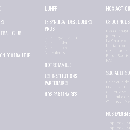
E
L'UNFP
NOS ACTIO
TÉS
LE SYNDICAT DES JOUEURS
CE QUE NOUS
PROS
L'accompagn
OTBALL CLUB
joueurs
Notre organisation
La Charte du 
Notre mission
Le statut du j
Notre histoire
de la joueuse
Nos valeurs
ION FOOTBALLEUR
Europ Sports
FAQ
NOTRE FAMILLE
SOCIAL ET SO
LES INSTITUTIONS
Le pécule de 
PARTENAIRES
UNFP FC - Le 
d'intersaison
NOS PARTENAIRES
Le comité de 
C’ dans la têt
NOS ÉVÉNEM
Trophées UNF
Trophées UNF