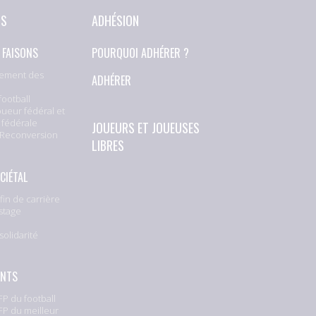
NS
ADHÉSION
 FAISONS
POURQUOI ADHÉRER ?
ement des
ADHÉRER
football
oueur fédéral et
 fédérale
JOUEURS ET JOUEUSES
 Reconversion
LIBRES
CIÉTAL
fin de carrière
stage
solidarité
e
ENTS
P du football
P du meilleur