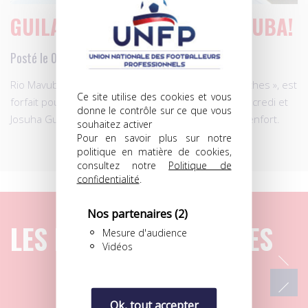
GUILAVOGUI REMPLACE MAVUBA!
Posté le 03.03.2014 à 08h27
Rio Mavuba (Lille), « touché aux ischio-jambiers gauches », est
Ce site utilise des cookies et vous
forfait pour France – Pays-Bas en match amical mercredi et
donne le contrôle sur ce que vous
Josuha Guilavogui (Saint-Etienne) a été appelé en renfort.
souhaitez activer
Pour en savoir plus sur notre
politique en matière de cookies,
consultez notre
Politique de
confidentialité
.
Nos partenaires
(2)
LES DERNIERS ARTICLES
Mesure d'audience
Vidéos
Ok, tout accepter