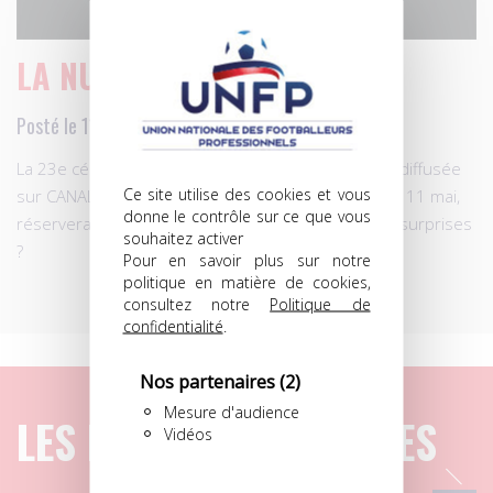
LA NUIT ÉTOILÉE…
Posté le 11.05.2014 à 10h14
La 23e cérémonie des Trophées UNFP du football, diffusée
Ce site utilise des cookies et vous
sur CANAL+ en direct et en intégralité, ce dimanche 11 mai,
donne le contrôle sur ce que vous
réservera-t-elle, comme chaque année, son lot de surprises
souhaitez activer
?
Pour en savoir plus sur notre
politique en matière de cookies,
consultez notre
Politique de
confidentialité
.
Nos partenaires
(2)
Mesure d'audience
LES DERNIERS ARTICLES
Vidéos