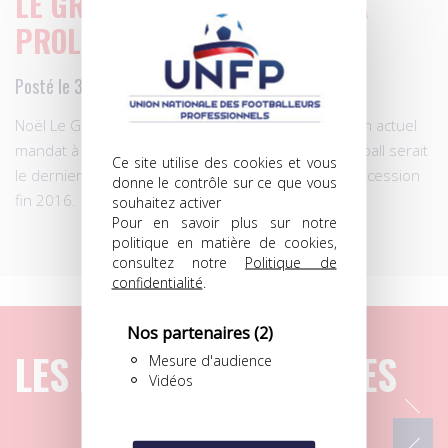
LE GRAËT NE JOUERA PAS LA
PROLONGATION…
Posté le 30.05.2014 à 09h46
Noël Le Graët a annoncé vendredi sur RMC que son actuel
mandat à la tête de la Fédération française de football serait
Ce site utilise des cookies et vous
le dernier et qu’il ne se représenterait pas à sa succession
donne le contrôle sur ce que vous
fin 2016.
souhaitez activer
Pour en savoir plus sur notre
politique en matière de cookies,
consultez notre
Politique de
confidentialité
.
Nos partenaires
(2)
LES DERNIERS ARTICLES
Mesure d'audience
Vidéos