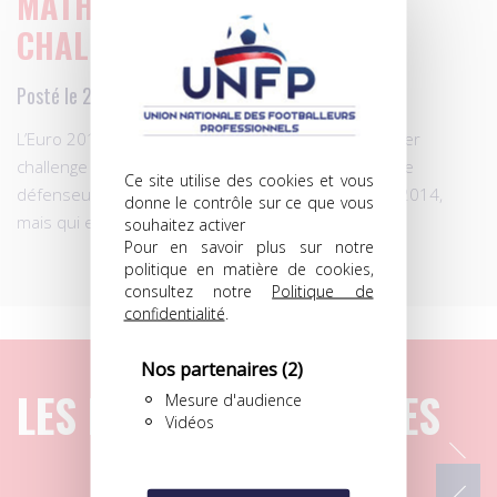
MATHIEU: SON DERNIER
CHALLENGE EN BLEU…
Posté le 23.10.2014 à 07h10
L’Euro 2016 en France s’annonce comme le « dernier
challenge » pour Jérémy Mathieu, comme l’a confié le
Ce site utilise des cookies et vous
défenseur de 30 ans, non retenu pour le Mondial 2014,
donne le contrôle sur ce que vous
mais qui espère être en Bleu dans deux ans.
souhaitez activer
Pour en savoir plus sur notre
politique en matière de cookies,
consultez notre
Politique de
confidentialité
.
Nos partenaires
(2)
LES DERNIERS ARTICLES
Mesure d'audience
Vidéos