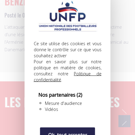
BENZEMA OUT!
Posté le 09.10.2015 à 13h54
L’attaquant de l’équipe de France Karim Benzema, victime
d’une lésion aux ischio-jambiers gauches jeudi contre
l’Arménie (4-0), est forfait pour le deuxième match amical au
Ce site utilise des cookies et vous
Danemark dimanche.
donne le contrôle sur ce que vous
souhaitez activer
Pour en savoir plus sur notre
politique en matière de cookies,
consultez notre
Politique de
confidentialité
.
Nos partenaires
(2)
LES DERNIERS ARTICLES
Mesure d'audience
Vidéos
Ok, tout accepter