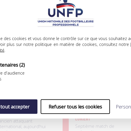
ICLES
lise des cookies et vous donne le contrôle sur ce que vous souhaitez a
oir plus sur notre politique en matière de cookies, consultez notre
.08.2026
04.08.2026
ité
.
tenaires
(2)
e d'audience
s
mité de solidarité
UNFP Football Club
 tout accepter
Refuser tous les cookies
Person
OYEUX ANNIVERSAIRE À
DÉFAITE LOGIQUE POUR L’UNF
AFÉTIMBI GOMIS
FOOTBALL CLUB FACE AU FC
LORIENT
’ancien attaquant
Septième match de
ternational, aujourd’hui