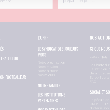
préparation pour…
embre…
E
L'UNFP
NOS ACTIO
TÉS
LE SYNDICAT DES JOUEURS
CE QUE NOUS
PROS
L'accompagn
OTBALL CLUB
joueurs
Notre organisation
La Charte du 
Notre mission
Le statut du j
Notre histoire
de la joueuse
Nos valeurs
ION FOOTBALLEUR
Europ Sports
FAQ
NOTRE FAMILLE
SOCIAL ET SO
LES INSTITUTIONS
Le pécule de 
PARTENAIRES
UNFP FC - Le 
d'intersaison