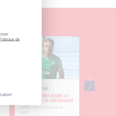
ctiver
Politique de
04.08.2026
UNFP Football Club
naliser
P
SÉBASTIEN RÉNOT REJOINT LA
BERRICHONNE DE CHÂTEAUROUX
Après s’être préparé au
sein…