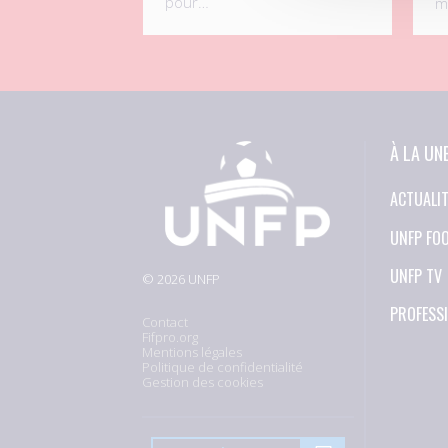
pour…
m
À LA UN
ACTUALI
UNFP FO
UNFP TV
© 2026 UNFP
PROFESS
Contact
Fifpro.org
Mentions légales
Politique de confidentialité
Gestion des cookies