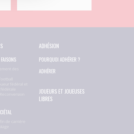
NS
ADHÉSION
 FAISONS
POURQUOI ADHÉRER ?
ement des
ADHÉRER
football
oueur fédéral et
 fédérale
JOUEURS ET JOUEUSES
 Reconversion
LIBRES
CIÉTAL
fin de carrière
stage